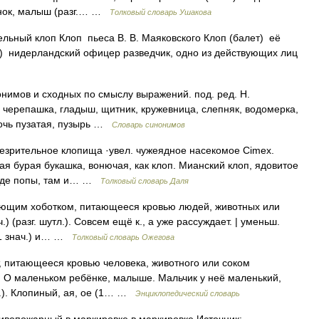
бенок, малыш (разг.… …
Толковый словарь Ушакова
ьный клоп Клоп пьеса В. В. Маяковского Клоп (балет) её
9) нидерландский офицер разведчик, одно из действующих лиц
онимов и сходных по смыслу выражений. под. ред. Н.
п черепашка, гладыш, щитник, кружевница, слепняк, водомерка,
лочь пузатая, пузырь …
Словарь синонимов
резрительное клопища ·увел. чужеядное насекомое Cimex.
ая бурая букашка, вонючая, как клоп. Мианский клоп, ядовитое
. Где попы, там и… …
Толковый словарь Даля
лющим хоботком, питающееся кровью людей, животных или
.) (разг. шутл.). Совсем ещё к., а уже рассуждает. | уменьш.
к 1 знач.) и… …
Толковый словарь Ожегова
, питающееся кровью человека, животного или соком
л. О маленьком ребёнке, малыше. Мальчик у неё маленький,
н.). Клопиный, ая, ое (1… …
Энциклопедический словарь