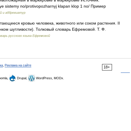
вопожарный в маркировке в маркировке Источник:
nye sistemy no/protivopozharnyj klapan klop 1 no/ Пример
й и аббревиатур
тающееся кровью человека, животного или соком растения. II
енком шутливости). Толковый словарь Ефремовой. Т. Ф.
варь русского языка Ефремовой
ка
,
Реклама на сайте
18+
omla,
Drupal,
WordPress, MODx.