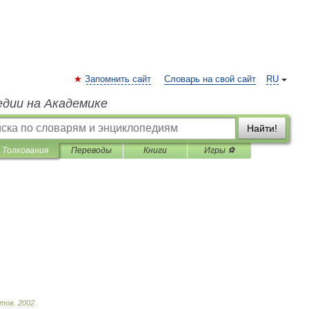
Запомнить сайт
Словарь на свой сайт
RU
едии на Академике
Найти!
Толкования
Переводы
Книги
Игры ⚽
тов
.
2002
.