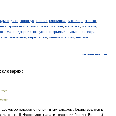
адыш
,
дите
,
карапуз
,
клопик
,
клопишка
,
клопища
,
кнопка
,
ошка
,
кружевница
,
малолеток
,
малыш
,
малютка
,
малявка
,
татома
,
подкорник
,
полужесткокрылый
,
пузырь
,
ранатра
,
атик
,
тощеклоп
,
черепашка
,
членистоногий
,
щитник
клопешник
х словарях:
оварь
ловарь
насекомое паразит с неприятным запахом. Клопы водятся в
ли спать. || Насекомое, паразит растений (зоол.). Водяной