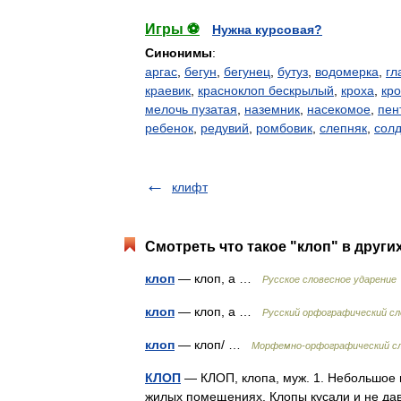
Игры ⚽
Нужна курсовая?
Синонимы
:
аргас
,
бегун
,
бегунец
,
бутуз
,
водомерка
,
гл
краевик
,
красноклоп бескрылый
,
кроха
,
кр
мелочь пузатая
,
наземник
,
насекомое
,
пен
ребенок
,
редувий
,
ромбовик
,
слепняк
,
солд
клифт
Смотреть что такое "клоп" в други
клоп
— клоп, а …
Русское словесное ударение
клоп
— клоп, а …
Русский орфографический сл
клоп
— клоп/ …
Морфемно-орфографический с
КЛОП
— КЛОП, клопа, муж. 1. Небольшое 
жилых помещениях. Клопы кусали и не дава