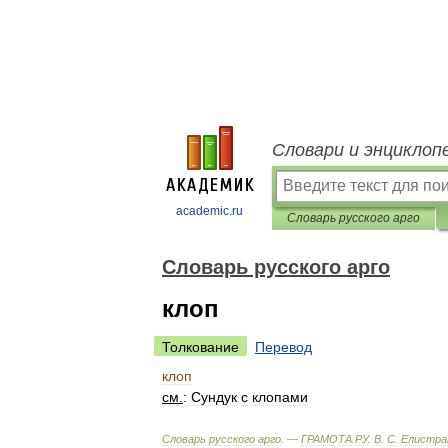
Словари и энциклоп
academic.ru
Словарь русского арго
Словарь русского арго
клоп
Толкование
Перевод
клоп
см
.
:
Сундук
с
клопами
Словарь
русского
арго
. —
ГРАМОТА
.
РУ
.
В
.
С
.
Елистра