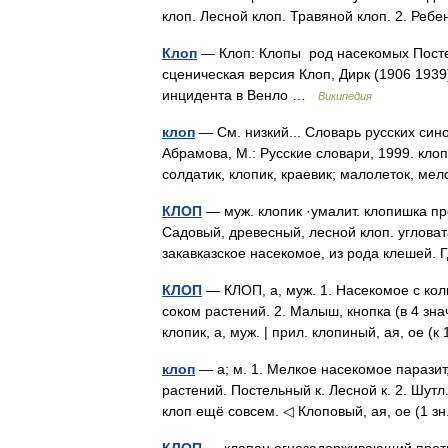
клоп. Лесной клоп. Травяной клоп. 2. Ре
Клоп
— Клоп: Клопы род насекомых Постел
сценическая версия Клоп, Дирк (1906 193
инцидента в Венло …
Википедия
клоп
— См. низкий... Словарь русских син
Абрамова, М.: Русские словари, 1999. кло
солдатик, клопик, краевик; малолеток, ме
КЛОП
— муж. клопик ·умалит. клопишка п
Садовый, древесный, лесной клоп. угловат
закавказское насекомое, из рода клешей
КЛОП
— КЛОП, а, муж. 1. Насекомое с ко
соком растений. 2. Малыш, кнопка (в 4 знач
клопик, а, муж. | прил. клопиный, ая, ое (
клоп
— а; м. 1. Мелкое насекомое паразит
растений. Постельный к. Лесной к. 2. Шут
клоп ещё совсем. ◁ Клоповый, ая, ое (1 з