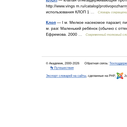
КЛОП
— клапан огнезадерживающий проти
http://www.vings m.ru/catalog/protivopozhar
использования КЛОП 1 …
Словарь сокращени
Клоп
— I м. Мелкое насекомое паразит, пи
м. разг. Маленький ребёнок (обычно с отт
Ефремова. 2000 …
Современный толковый сло
© Академик, 2000-2026
Обратная связь:
Техподдерж
👣 Путешествия
Экспорт словарей на сайты
, сделанные на PHP,
Jo